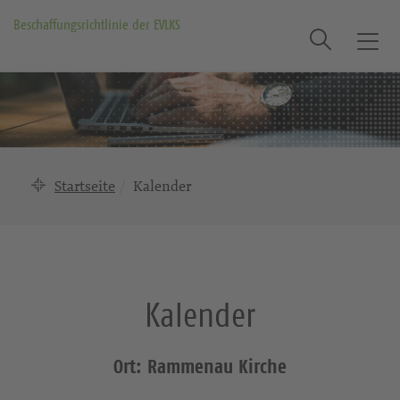
Beschaffungsrichtlinie der EVLKS
Suche
T
o
g
g
l
e
n
Startseite
Kalender
a
v
i
g
a
Kalender
t
i
o
Ort: Rammenau Kirche
n