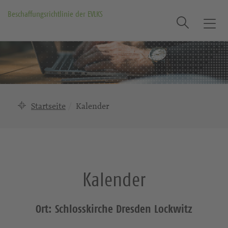
Beschaffungsrichtlinie der EVLKS
Suche
T
o
g
g
l
e
n
Startseite
Kalender
a
v
i
g
a
Kalender
t
i
o
Ort: Schlosskirche Dresden Lockwitz
n