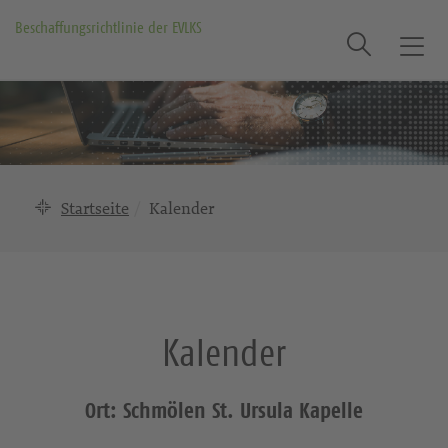
Beschaffungsrichtlinie der EVLKS
Suche
T
o
g
g
l
e
n
Startseite
Kalender
a
v
i
g
a
Kalender
t
i
o
Ort: Schmölen St. Ursula Kapelle
n