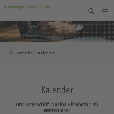
Beschaffungsrichtlinie der EVLKS
Suche
T
o
g
g
l
e
n
Startseite
Kalender
a
v
i
g
a
Kalender
t
i
o
Ort: Segelschiff "Josina Elisabeth" im
n
Wattenmeer