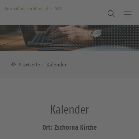
Beschaffungsrichtlinie der EVLKS
Suche
T
o
g
g
l
e
n
Startseite
Kalender
a
v
i
g
a
Kalender
t
i
o
Ort: Zschorna Kirche
n