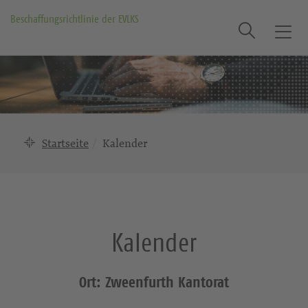
Beschaffungsrichtlinie der EVLKS
Suche
T
o
g
g
l
e
n
Startseite
Kalender
a
v
i
g
a
Kalender
t
i
o
Ort: Zweenfurth Kantorat
n