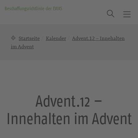
Beschaffungsrichtlinie der EVLKS
Suche
T
o
g
Startseite
Kalender
Advent.12 – Innehalten
g
l
im Advent
e
n
a
v
i
g
Advent.12 –
a
t
Innehalten im Advent
i
o
n