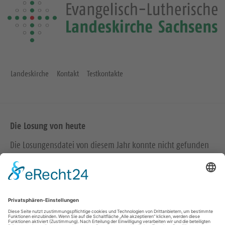
Landeskirche
Kontakt
Testkontakte
Die Losung von heute
Die Losungensdatei von diesem Jahr konnte nicht gefunden
werden. Wie das Problem gelöst werden kann, können Sie
hier
nachlesen.
Wir in den sozialen Medien