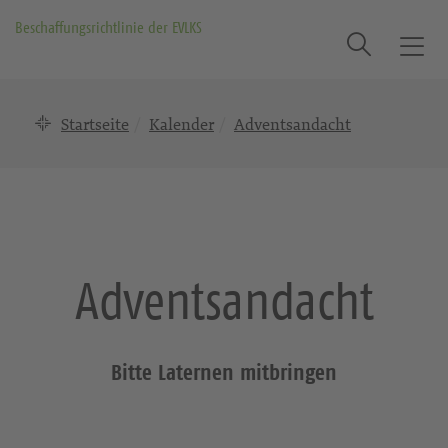
Beschaffungsrichtlinie der EVLKS
Suche
T
o
g
Startseite
Kalender
Adventsandacht
g
l
e
n
a
v
i
Adventsandacht
g
a
t
i
Bitte Laternen mitbringen
o
n