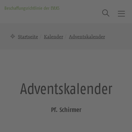
Beschaffungsrichtlinie der EVLKS
Suche
T
o
g
Startseite
Kalender
Adventskalender
g
l
e
n
a
v
i
Adventskalender
g
a
t
i
Pf. Schirmer
o
n