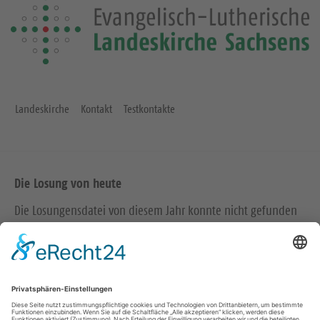
Landeskirche
Kontakt
Testkontakte
Die Losung von heute
Die Losungensdatei von diesem Jahr konnte nicht gefunden
werden. Wie das Problem gelöst werden kann, können Sie
hier
nachlesen.
Wir in den sozialen Medien