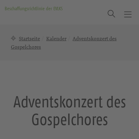
Beschaffungsrichtlinie der EVLKS
Suche
T
o
g
Startseite
Kalender
Adventskonzert des
g
l
Gospelchores
e
n
a
v
i
g
Adventskonzert des
a
t
Gospelchores
i
o
n