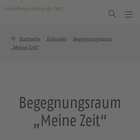
Beschaffungsrichtlinie der EVLKS
Suche
T
o
g
Startseite
Kalender
Begegnungsraum
g
l
„Meine Zeit“
e
n
a
v
i
g
Begegnungsraum
a
t
„Meine Zeit“
i
o
n