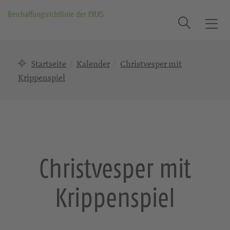
Beschaffungsrichtlinie der EVLKS
Suche
T
o
g
Startseite
Kalender
Christvesper mit
g
l
Krippenspiel
e
n
a
v
i
g
Christvesper mit
a
t
Krippenspiel
i
o
n