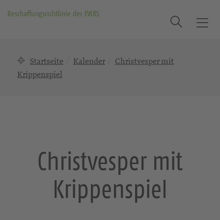
Beschaffungsrichtlinie der EVLKS
Suche
T
o
g
Startseite
Kalender
Christvesper mit
g
l
Krippenspiel
e
n
a
v
i
g
Christvesper mit
a
t
Krippenspiel
i
o
n