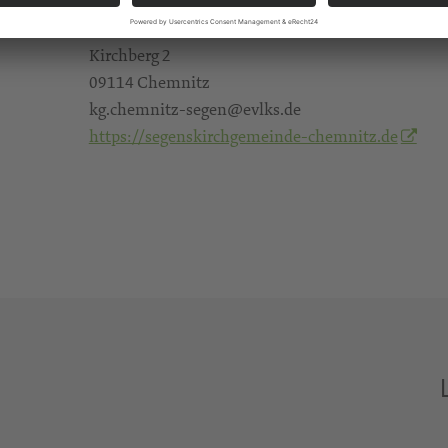
Alle
Ev.-Luth. Segenskirchgemeinde Chemnitz-Nord
Kirchberg 2
09114 Chemnitz
kg.chemnitz-segen@evlks.de
https://segenskirchgemeinde-chemnitz.de