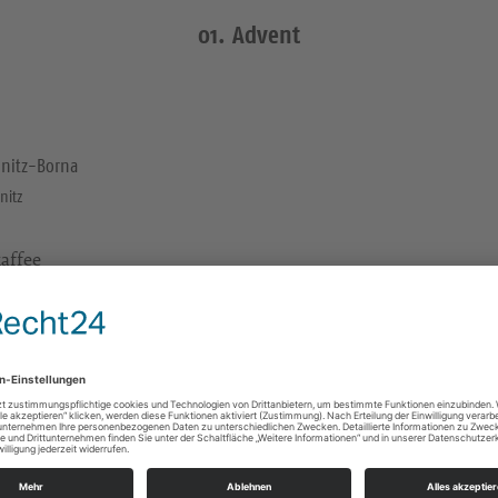
01. Advent
nitz-Borna
nitz
affee
Gnadenkirche Borna Chemnitz-Borna
Wittgensdorfer Str. 82
09114 Chemnitz
Pfr. Markus Gnaudschunj markus.gnaudschun@ev
0371 411687
https://segenskirchgemeinde-chemnitz.de