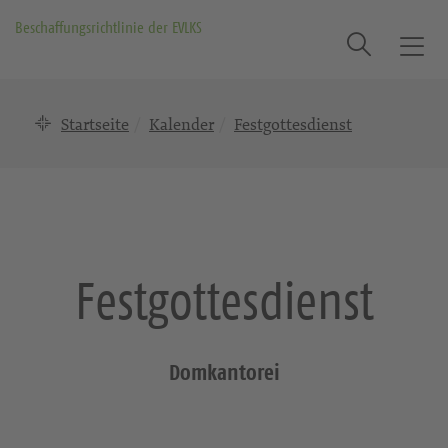
Beschaffungsrichtlinie der EVLKS
Suche
T
o
g
Startseite
Kalender
Festgottesdienst
g
l
e
n
a
v
i
Festgottesdienst
g
a
t
i
Domkantorei
o
n