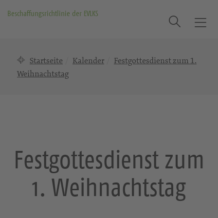
Beschaffungsrichtlinie der EVLKS
Suche
T
o
g
Startseite
Kalender
Festgottesdienst zum 1.
g
l
Weihnachtstag
e
n
a
v
i
g
Festgottesdienst zum
a
t
1. Weihnachtstag
i
o
n