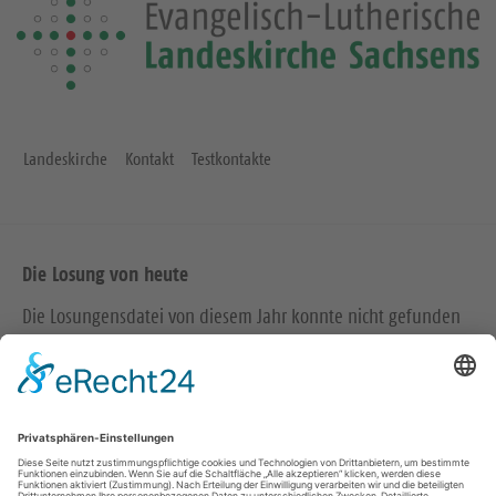
Landeskirche
Kontakt
Testkontakte
Die Losung von heute
Die Losungensdatei von diesem Jahr konnte nicht gefunden
werden. Wie das Problem gelöst werden kann, können Sie
hier
nachlesen.
Wir in den sozialen Medien