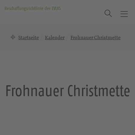
Beschaffungsrichtlinie der EVLKS
Suche
T
o
g
Startseite
Kalender
Frohnauer Christmette
g
l
e
n
a
v
i
Frohnauer Christmette
g
a
t
i
o
n