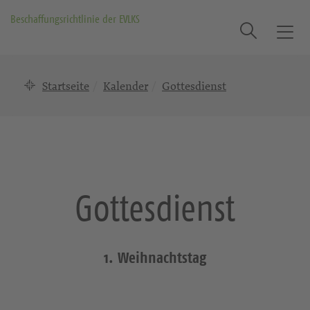
Beschaffungsrichtlinie der EVLKS
Suche
T
o
g
Startseite
Kalender
Gottesdienst
g
l
e
n
a
v
i
Gottesdienst
g
a
t
i
1. Weihnachtstag
o
n