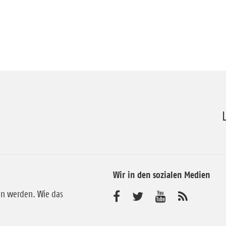
Wir in den sozialen Medien
en werden. Wie das
B
B
B
A
b
e
e
e
o