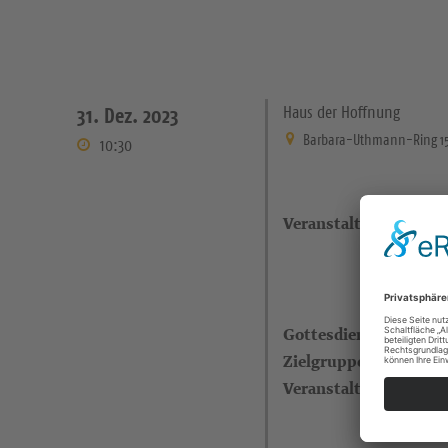
Haus der Hoffnung
31. Dez. 2023
Barbara-Uthmann-Ring 1
10:30
Veranstaltungsort
Gottesdienstleitende
Zielgruppe
Veranstalter