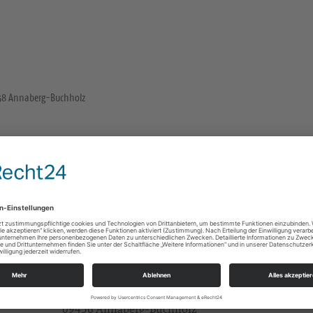
58 Annaberg-Buchholz
Haus der Hoffnung
Barbara-Uthmann-Ring 158
09456 Annaberg-Buchholz
Tobias Frauenlob tobias.frauenlob@evlks.de
Alle
Ev.-Luth. Kirchgemeinde Annaberg-Buchholz
Kleine Kirchgasse 23
09456 Annaberg-Buchholz