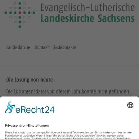
Landeskirche
Kontakt
Testkontakte
Die Losung von heute
Die Losungensdatei von diesem Jahr konnte nicht gefunden
werden. Wie das Problem gelöst werden kann, können Sie
hier
nachlesen.
Wir in den sozialen Medien