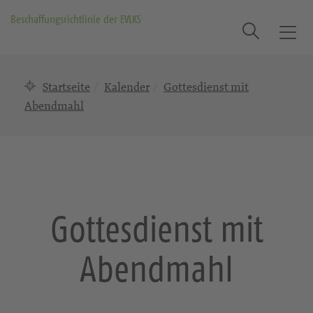
Beschaffungsrichtlinie der EVLKS
Suche
T
o
g
Startseite
Kalender
Gottesdienst mit
g
l
Abendmahl
e
n
a
v
i
g
Gottesdienst mit
a
t
Abendmahl
i
o
n