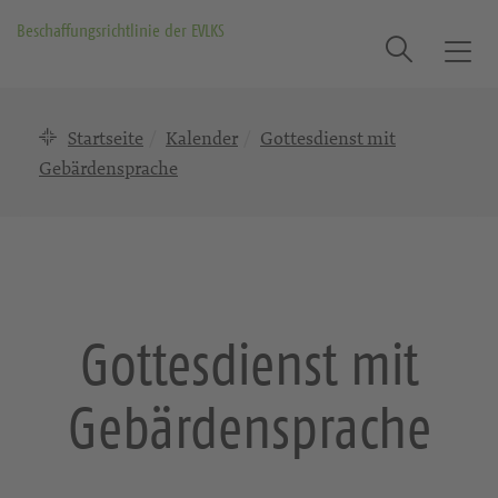
Beschaffungsrichtlinie der EVLKS
Suche
T
o
g
Startseite
Kalender
Gottesdienst mit
g
l
Gebärdensprache
e
n
a
v
i
g
Gottesdienst mit
a
t
Gebärdensprache
i
o
n