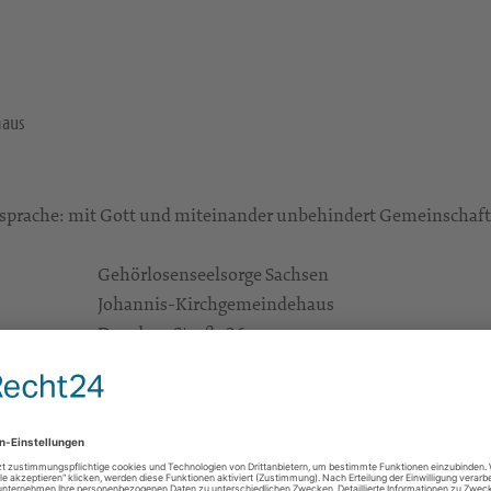
haus
prache: mit Gott und miteinander unbehindert Gemeinschaft p
Gehörlosenseelsorge Sachsen
Johannis-Kirchgemeindehaus
Dresdner Straße 26
01662 Meißen
Pfrin. Kerstin Lechner kerstin.lechner@evlks.de
Ev.-Luth. Gehörlosenseelsorge
Haus der Kreuzkirche
An der Kreuzkirche 6