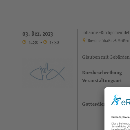
Johannis-Kirchgemeinde
03. Dez. 2023
Dresdner Straße 26 Meißen
14:30
-
15:30
Glauben mit Gebärdens
Kurzbeschreibung
Veranstaltungsort
Gottesdienstleitende