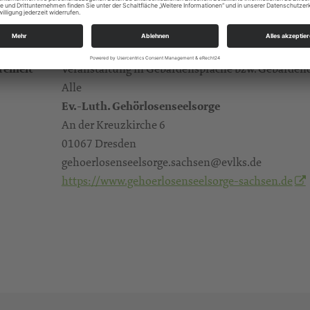
01067 Dresden
03 51 / 6 55 77 67
https://gehoerlosenseelsorge-sachsen.de/
reiheit
Veranstaltung in Gebärdensprache bzw. Gebärden
Alle
Ev.-Luth. Gehörlosenseelsorge
An der Kreuzkirche 6
01067 Dresden
gehoerlosenseelsorge.sachsen@evlks.de
https://www.gehoerlosenseelsorge-sachsen.de