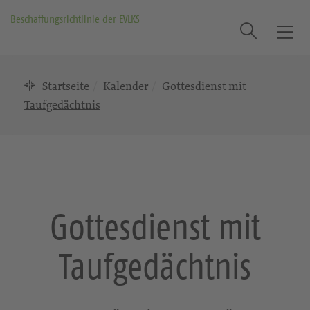
Beschaffungsrichtlinie der EVLKS
Suche
T
o
g
Startseite
Kalender
Gottesdienst mit
g
l
Taufgedächtnis
e
n
a
v
i
g
Gottesdienst mit
a
t
Taufgedächtnis
i
o
n