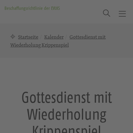
Beschaffungsrichtlinie der EVLKS
Suche
T
o
g
Startseite
Kalender
Gottesdienst mit
g
l
Wiederholung Krippenspiel
e
n
a
v
i
g
Gottesdienst mit
a
t
Wiederholung
i
o
n
Krippenspiel