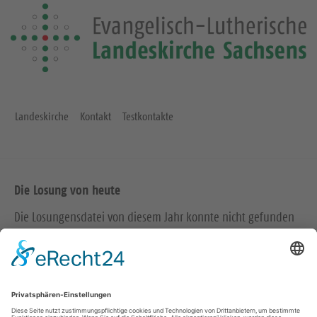
Landeskirche
Kontakt
Testkontakte
Die Losung von heute
Die Losungensdatei von diesem Jahr konnte nicht gefunden
werden. Wie das Problem gelöst werden kann, können Sie
hier
nachlesen.
Wir in den sozialen Medien