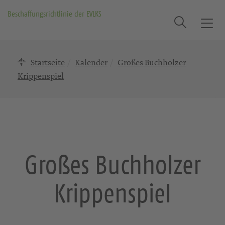
Beschaffungsrichtlinie der EVLKS
Suche
T
o
g
Startseite
Kalender
Großes Buchholzer
g
l
Krippenspiel
e
n
a
v
i
g
Großes Buchholzer
a
t
Krippenspiel
i
o
n