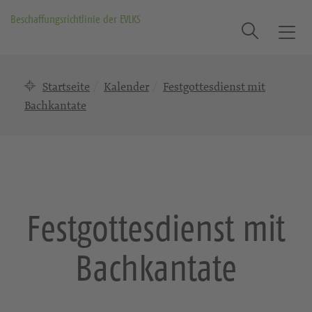
Beschaffungsrichtlinie der EVLKS
Suche
T
o
g
Startseite
Kalender
Festgottesdienst mit
g
l
Bachkantate
e
n
a
v
i
g
Festgottesdienst mit
a
t
Bachkantate
i
o
n