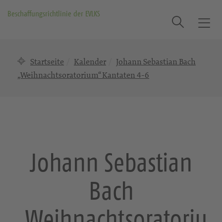
Beschaffungsrichtlinie der EVLKS
Suche
T
o
g
Startseite
Kalender
Johann Sebastian Bach
g
l
„Weihnachtsoratorium“ Kantaten 4-6
e
n
a
v
i
g
Johann Sebastian
a
t
Bach
i
o
n
„Weihnachtsoratoriu