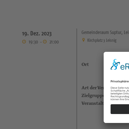
Gemeinderaum Suptur, Lei
19. Dez. 2023
Kirchplatz 3 Leisnig
19:30
-
21:00
Ort
Art der Veranstaltung
Zielgruppe
Veranstalter