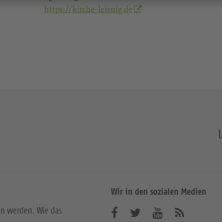
https://kirche-leisnig.de
Wir in den sozialen Medien
en werden. Wie das
B
B
B
A