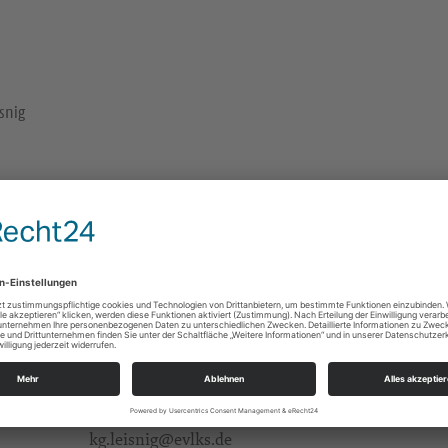
snig
Gemeinderaum Suptur, Leisnig
Kirchplatz 3
Leisnig
Gruppen/Kreise
Alle Zielgruppen
KG Leisnig-Tragnitz-Altenhof
Colditzer Str. 1
04703 Leisnig
kg.leisnig@evlks.de