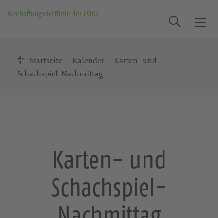
Beschaffungsrichtlinie der EVLKS
Suche
T
o
g
Startseite
Kalender
Karten- und
g
l
Schachspiel-Nachmittag
e
n
a
v
i
g
Karten- und
a
t
Schachspiel-
i
o
n
Nachmittag