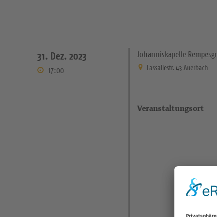
Johanniskapelle Rempesg
31. Dez. 2023
Lassallestr. 43 Auerbach
17:00
Veranstaltungsort