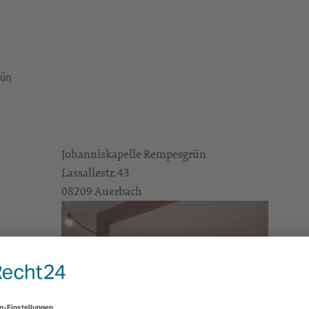
rün
Johanniskapelle Rempesgrün
Lassallestr. 43
08209 Auerbach