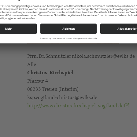
Pfrn. Dr. Schmutzler nikola.schmutzler@evlks.de
Alle
Christus-Kirchspiel
Pfarrstr. 4
08233 Treuen (Interim)
ksp.vogtland-christus@evlks.de
http://www.christus-kirchspiel-vogtland.de