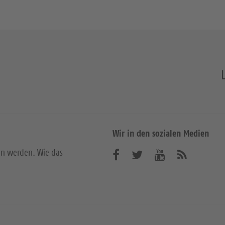
Wir in den sozialen Medien
en werden. Wie das
B
B
B
A
b
e
e
e
o
n
s
s
s
n
u
u
u
i