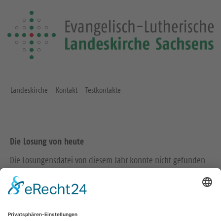
Landeskirche
Kontakt
Testkontakte
Die Losung von heute
Die Losungensdatei von diesem Jahr konnte nicht gefunden
werden. Wie das Problem gelöst werden kann, können Sie
hier
nachlesen.