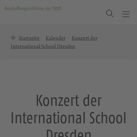
Beschaffungsrichtlinie der EVLKS
Suche
T
o
g
Startseite
Kalender
Konzert der
g
l
International School Dresden
e
n
a
v
i
g
Konzert der
a
t
International School
i
o
n
Dresden