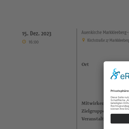
Auenkirche Markkleeberg-
15. Dez. 2023
Kirchstraße 27 Markkleeber
16:00
Ort
Mitwirkende
Zielgruppe
Veranstalter