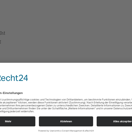
Ost
g
Auenkirche Markkleeberg-Ost
Kirchstraße 27
04416 Markkleeberg
Kinder der Kindertagesstätte "Arche Noah"
Alle Zielgruppen, Familien
Ev.-Luth. Auenkirchgemeinde Markkleeberg-Os
Kirchstr. 36