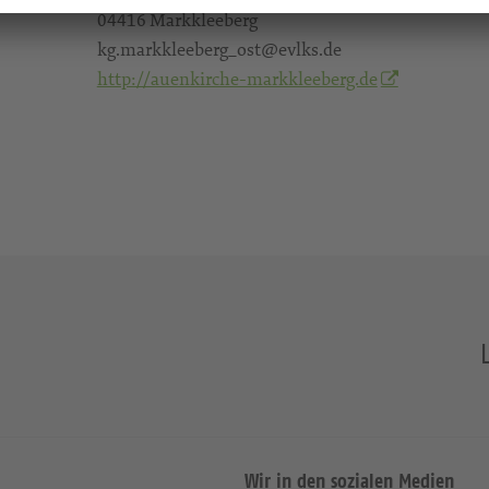
04416 Markkleeberg
kg.markkleeberg_ost@evlks.de
http://auenkirche-markkleeberg.de
Wir in den sozialen Medien