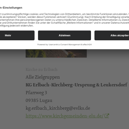
Kirche zu Erlbach
Alle Zielgruppen
KG Erlbach-Kirchberg-Ursprung & Leukersdorf
Pfarrweg 3
09385 Lugau
kg.erlbach_kirchberg@evlks.de
https://www.kirchgemeinden-elu.de/