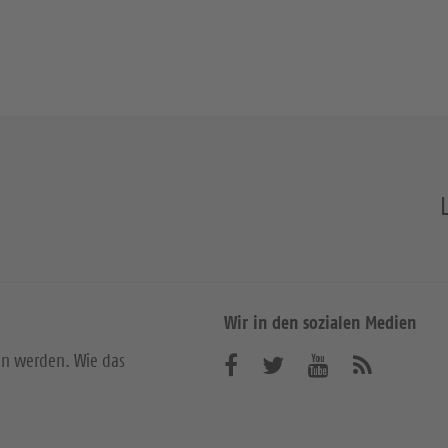
Wir in den sozialen Medien
en werden. Wie das
B
B
B
A
b
e
e
e
o
n
s
s
s