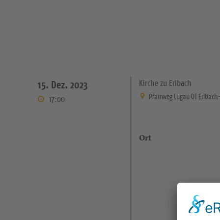
Kirche zu Erlbach
15. Dez. 2023
Pfarrweg Lugau OT Erlbach
17:00
Ort