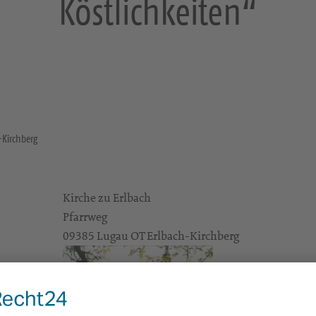
Köstlichkeiten“
-Kirchberg
Kirche zu Erlbach
Pfarrweg
09385 Lugau OT Erlbach-Kirchberg