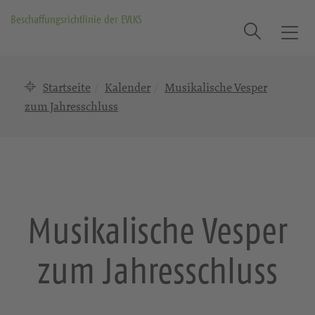
Beschaffungsrichtlinie der EVLKS
Suche
T
o
g
Startseite
Kalender
Musikalische Vesper
g
l
zum Jahresschluss
e
n
a
v
i
g
Musikalische Vesper
a
t
zum Jahresschluss
i
o
n