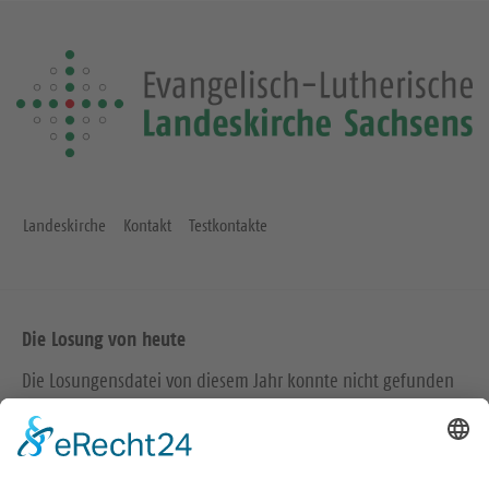
Landeskirche
Kontakt
Testkontakte
Die Losung von heute
Die Losungensdatei von diesem Jahr konnte nicht gefunden
werden. Wie das Problem gelöst werden kann, können Sie
hier
nachlesen.