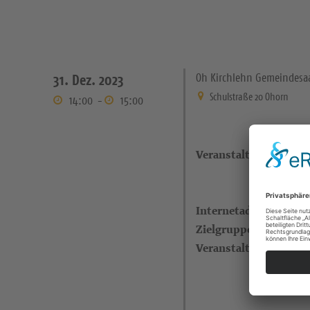
Oh Kirchlehn Gemeindesa
31. Dez. 2023
Schulstraße 20 Ohorn
14:00
-
15:00
Veranstaltungsort
Internetadresse
Zielgruppe
Veranstalter