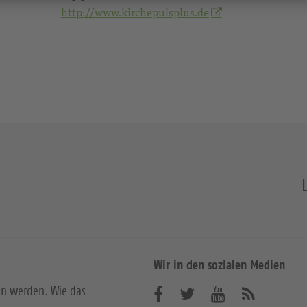
http://www.kirchepulsplus.de
Wir in den sozialen Medien
en werden. Wie das
B
B
B
A