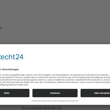
al
Oh Kirchlehn Gemeindesaal
Schulstraße 20
01896 Ohorn
https://landing.churchdesk.com/de/e/7543964
Alle
Ev.-Luth. Kirchspiel Maria und Martha Pulsnitz
Kirchplatz 1
01896 Pulsnitz
ksp.pulsnitz@evlks.de