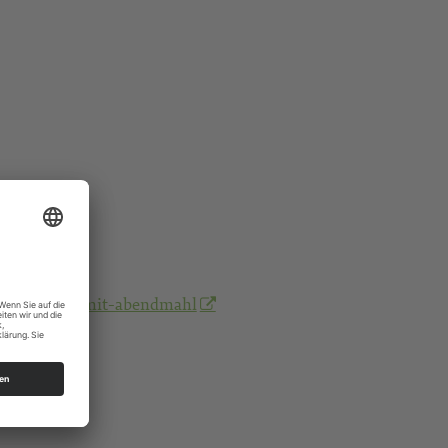
/oh-andacht-mit-abendmahl