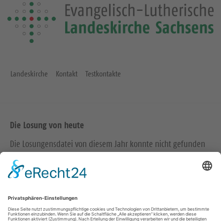
Landeskirche
Kontakt
Testkontakte
Die Losung von heute
Die Losungensdatei von diesem Jahr konnte nicht gefunden
werden. Wie das Problem gelöst werden kann, können Sie
hier
nachlesen.
Wir in den sozialen Medien