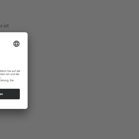
s ist
 Event