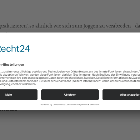
aktizieren", so ähnlich wie sich zum Joggen zu verabreden - da
ag".
tille" schweigen wir nach einem kurzen Impuls...
Zum
onickau