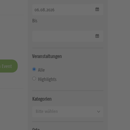
Datum wählen
Bis
Datum wählen
Veranstaltungen
 Event
Alle
Highlights
Kategorien
K
Bitte wählen
a
t