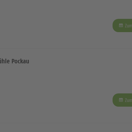
Zum
ühle Pockau
Zum