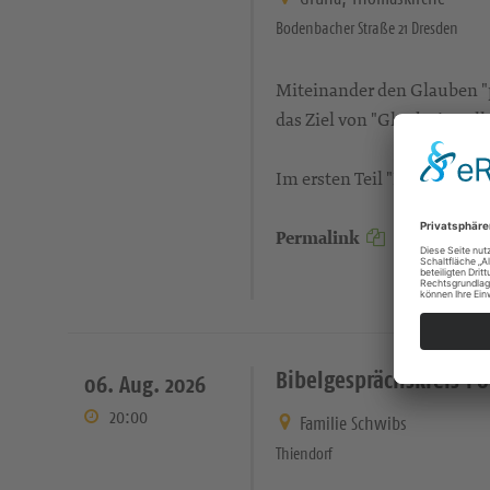
Bodenbacher Straße 21 Dresden
Miteinander den Glauben "pr
das Ziel von "Glaube im Allt
Im ersten Teil "Kraft der S
Permalink
Bibelgesprächskreis P
06. Aug. 2026
20:00
Familie Schwibs
Thiendorf