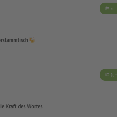
Zum
erstammtisch
z
Zum
Die Kraft des Wortes