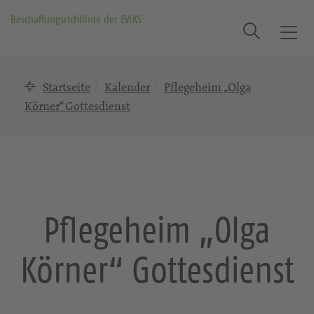
Beschaffungsrichtlinie der EVLKS
Suche
T
o
g
Startseite
Kalender
Pflegeheim „Olga
g
l
Körner“ Gottesdienst
e
n
a
v
i
g
Pflegeheim „Olga
a
t
Körner“ Gottesdienst
i
o
n