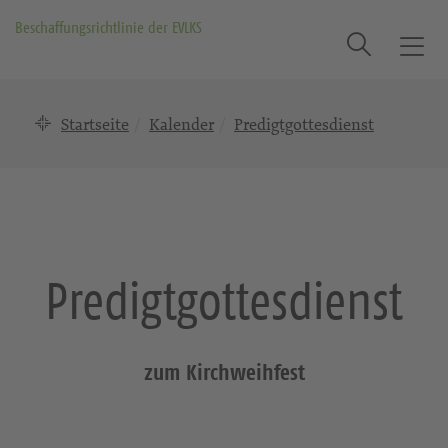
Beschaffungsrichtlinie der EVLKS
Suche
T
o
g
Startseite
Kalender
Predigtgottesdienst
g
l
e
n
a
v
i
Predigtgottesdienst
g
a
t
i
zum Kirchweihfest
o
n