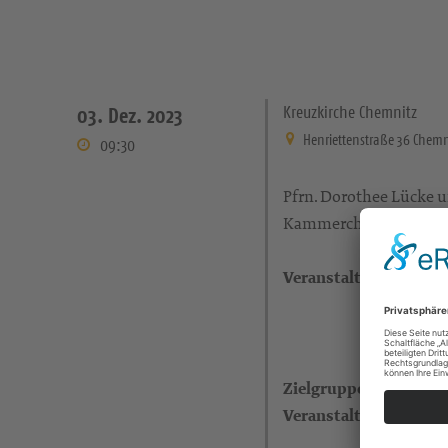
Kreuzkirche Chemnitz
03. Dez. 2023
Henriettenstraße 36 Chemn
09:30
Pfrn. Dorothee Lücke 
Kammerchor der Kreuz
Veranstaltungsort
Zielgruppe
Veranstalter