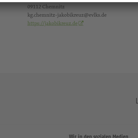
09112 Chemnitz
kg.chemnitz-jakobikreuz@evlks.de
https://jakobikreuz.de
Wir in den sozialen Medien