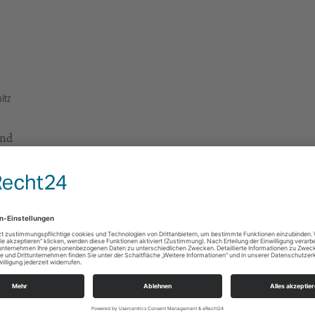
itz
und
kirche
Kreuzkirche Chemnitz
Henriettenstraße 36
09112 Chemnitz
Alle
Ev.-Luth. St.-Jakobi-Kreuz-Kirchgemeinde
Henriettenstr. 36