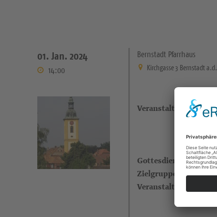
Bernstadt Pfarrhaus
01. Jan. 2024
Kirchgasse 3 Bernstadt a.d
14:00
Veranstaltungsort
Gottesdienstleitende
Zielgruppe
Veranstalter