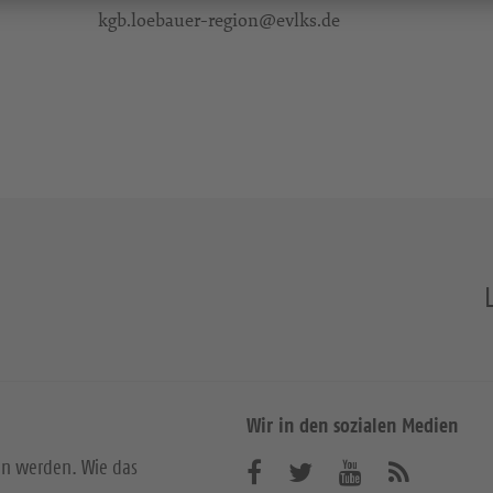
kgb.loebauer-region@evlks.de
Wir in den sozialen Medien
en werden. Wie das
B
B
B
A