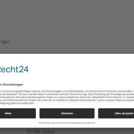
. Eigen
Bernstadt Pfarrhaus
Kirchgasse 3
02748 Bernstadt a.d. Eigen
Kirchgemeinde auf dem Eigen
Pfarrerin Dorothee Markert dorothee.markert@ev
Alle
KGB Löbauer Region
Johannisplatz 1
02708 Löbau