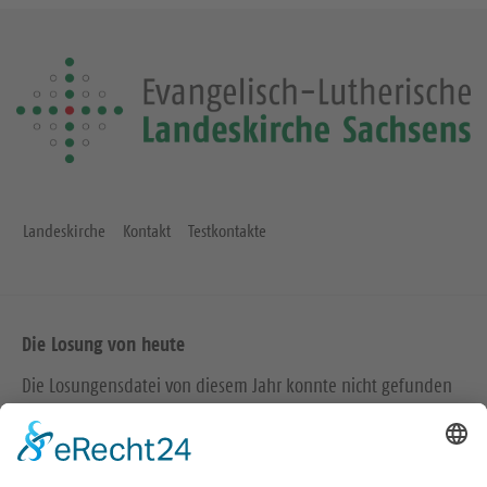
Landeskirche
Kontakt
Testkontakte
Die Losung von heute
Die Losungensdatei von diesem Jahr konnte nicht gefunden
werden. Wie das Problem gelöst werden kann, können Sie
hier
nachlesen.