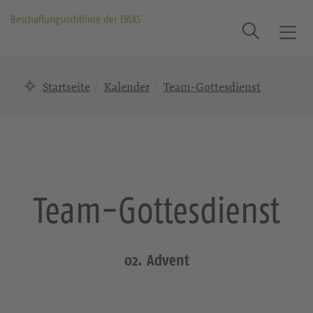
Beschaffungsrichtlinie der EVLKS
Suche
T
o
g
Startseite
Kalender
Team-Gottesdienst
g
l
e
n
a
v
i
Team-Gottesdienst
g
a
t
i
02. Advent
o
n