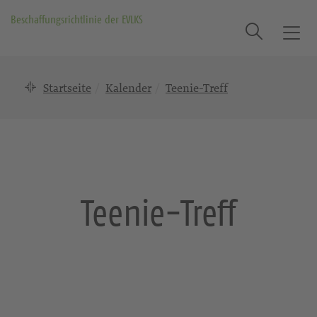
Beschaffungsrichtlinie der EVLKS
Suche
T
o
g
Startseite
Kalender
Teenie-Treff
g
l
e
n
a
v
i
Teenie-Treff
g
a
t
i
o
n