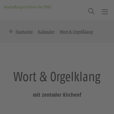
Beschaffungsrichtlinie der EVLKS
Suche
T
o
g
Startseite
Kalender
Wort & Orgelklang
g
l
e
n
a
v
i
Wort & Orgelklang
g
a
t
i
mit zentraler Kirchenf
o
n